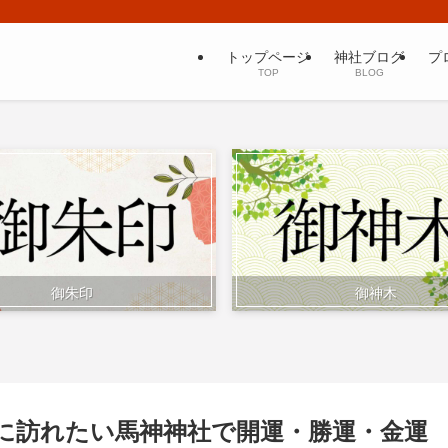
トップページ
神社ブログ
プ
TOP
BLOG
御朱印
御神木
に訪れたい馬神神社で開運・勝運・金運