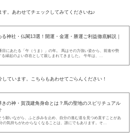
ます。あわせてチェックしてみてくださいね♪
わる神社・仏閣13選！開運・金運・勝運ご利益徹底解説｜
七番目にあたる「午（うま）」の年。 馬はその力強い姿から、前進や勢
する縁起のよい存在として親しまれてきました。 午年は、…
介しています。こちらもあわせてごらんください！
導きの神・賀茂建角身命とは？馬の聖地のスピリチュアル
介
そう願いながら、ふと歩みを止め、自分の進む道を見つめ直すことがあ
自分の気持ちがわからなくなることは、誰にでもあります。そ…