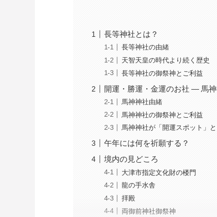
長等神社とは？
長等神社の由緒
天智天皇の時代より続く歴史
長等神社の御祭神とご利益
開運・勝運・金運のお社 ― 馬
馬神神社由緒
馬神神社の御祭神とご利益
馬神神社が「開運スポット」と
午年には何を祈願する？
境内の見どころ
大津市指定文化財の楼門
龍の手水舎
拝殿
両御前神社御祭神