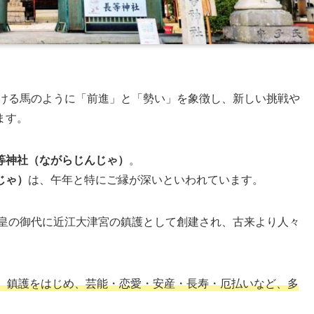
駆ける馬のように「前進」と「勢い」を象徴し、新しい挑戦や
ます。
等神社（ながらじんじゃ）
。
じゃ）
は、午年と特にご縁が深いといわれています。
皇の御代に近江大津宮の鎮護として創建され、古来より人々
、鎮護をはじめ、芸能・恋愛・安産・長寿・厄払いなど、多