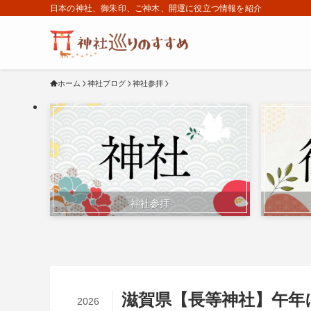
日本の神社、御朱印、ご神木、開運に役立つ情報を紹介
ホーム
神社ブログ
神社参拝
神社参拝
滋賀県【長等神社】午年
2026