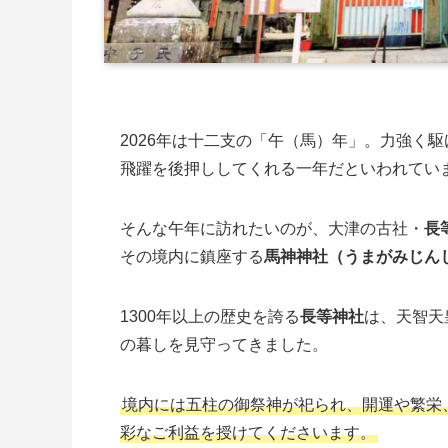
2026年は十二支の「午（馬）年」。力強く
飛躍を後押ししてくれる一年だといわれてい
そんな午年に訪れたいのが、大津の古社・
長
その境内に鎮座する
馬神神社（うまがみじん
1300年以上の歴史を誇る
長等神社
は、天智天
の暮しを見守ってきました。
境内には五柱の御祭神が祀られ、開運や繁栄
彩なご利益を授けてくださいます。